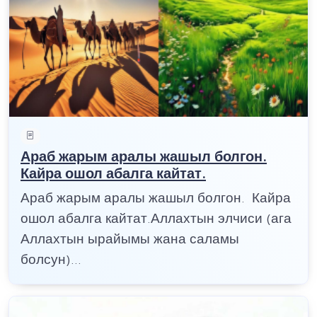
Араб жарым аралы жашыл болгон.
Кайра ошол абалга кайтат.
Араб жарым аралы жашыл болгон. Кайра
ошол абалга кайтат.Аллахтын элчиси (ага
Аллахтын ырайымы жана саламы
болсун)...