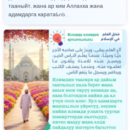
тааныйт, жана ар ким Аллахка жана
адамдарга карата&nb...