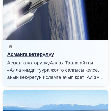
Асманга көтөрүлүү
Асманга көтөрүлүүАллах Таала айтты:
«Алла кимди туура жолго салгысы келсе,
анын көкүрөгүн исламга ачып коет. Ал эм...