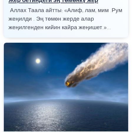
Жер бетиндеги эң төмөнкү жер
Аллах Таала айтты: «Алиф, лам, мим .Рум
жеңилди . Эң төмөн жерде алар
жеңилгенден кийин кайра жеңишет.»...