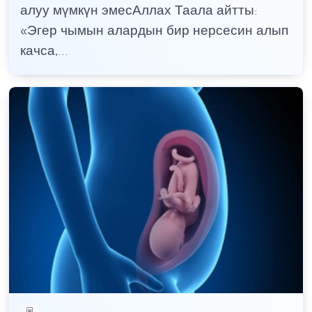
алуу мүмкүн эмесАллах Таала айтты:
«Эгер чымын алардын бир нерсесин алып
качса,...