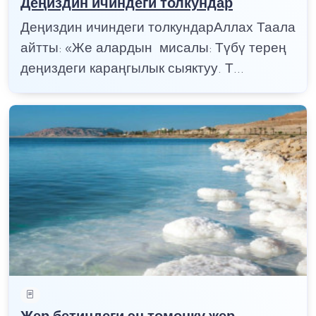
Деңиздин ичиндеги толкундар
Деңиздин ичиндеги толкундарАллах Таала
айтты: «Же алардын мисалы: Түбү терең
деңиздеги караңгылык сыяктуу. Т...