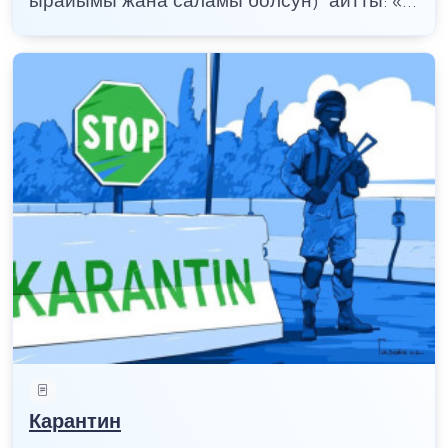
ырайымы жана саламы болсун) айтты: «...
Карантин