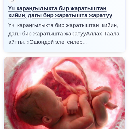
Үч караңгылыкта бир жаратыштан
кийин, дагы бир жаратышта жаратуу
Үч караңгылыкта бир жаратыштан кийин,
дагы бир жаратышта жаратууАллах Таала
айтты: «Ошондой эле, силер...