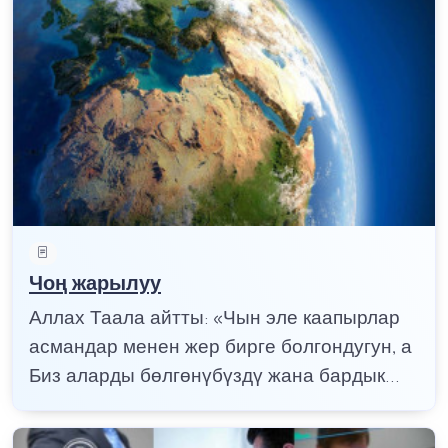
Чоң жарылуу
Аллах Таала айтты: «Чын эле каапырлар
асмандар менен жер бирге болгондугун, а
Биз аларды бөлгөнүбүздү жана бардык...