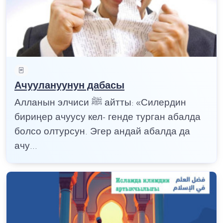
Ачуулануунун дабасы
Алланын элчиси ﷺ айтты: «Силердин
бириңер ачуусу кел- генде турган абалда
болсо олтурсун. Эгер андай абалда да
ачу...