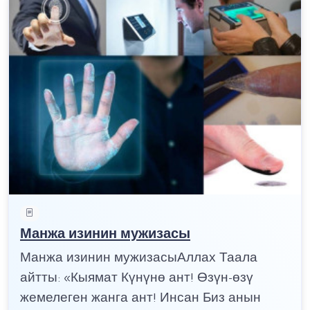
Манжа изинин мужизасы
Манжа изинин мужизасыАллах Таала
айтты: «Кыямат Күнүнө ант! Өзүн-өзү
жемелеген жанга ант! Инсан Биз анын