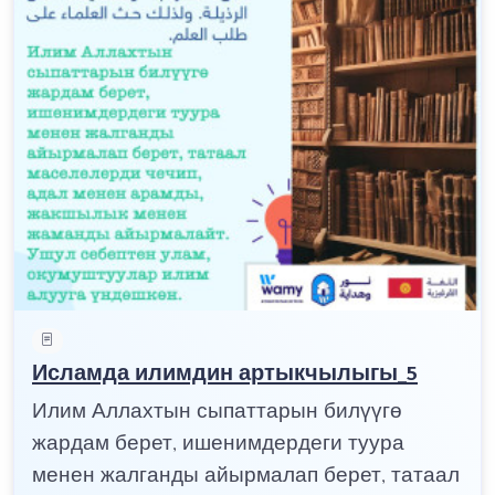
Исламда илимдин артыкчылыгы_5
Илим Аллахтын сыпаттарын билүүгө
жардам берет, ишенимдердеги туура
менен жалганды айырмалап берет, татаал