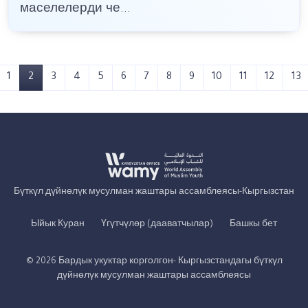
маселелерди че...
1
2
3
4
5
6
7
8
9
10
11
12
13
Бүткүл дүйнөлүк мусулман жаштары ассамблеясы-Кыргызстан
Ыйык Куран
Үгүтчүлөр (дааватчылар)
Башкы бет
© 2026 Бардык укуктар корголгон- Кыргызстандагы бүткүл
дүйнөлүк мусулман жаштары ассамблеясы