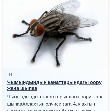
Чымындындын канаттарындагы оору
жана шыпаа
Чымындындын канаттарындагы оору жана
шыпааАллахтын элчиси (ага Аллахтын