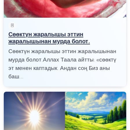
Сөөктүн жаралышы эттин
жаралышынан мурда болот.
Сөөктүн жаралышы эттин жаралышынан
мурда болот.Аллах Таала айтты: «сөөктү
эт менен каптадык. Андан соң Биз аны
баш...