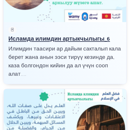
Исламда илимдин артыкчылыгы_6
Илимдин таасири ар дайым сакталып кала
берет жана анын ээси тирүү кезинде да,
каза болгондон кийин да ал үчүн сооп
алат....