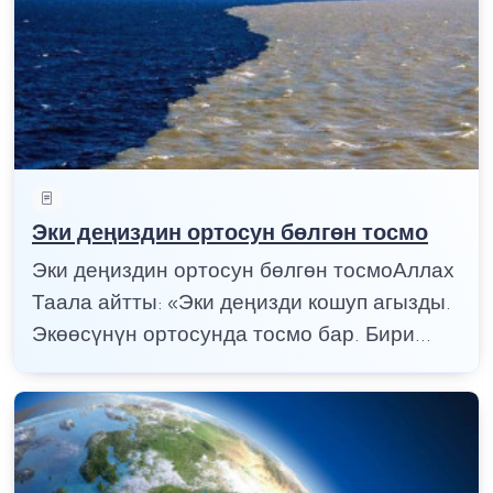
Эки деңиздин ортосун бөлгөн тосмо
Эки деңиздин ортосун бөлгөн тосмоАллах
Таала айтты: «Эки деңизди кошуп агызды.
Экөөсүнүн ортосунда тосмо бар. Бири...