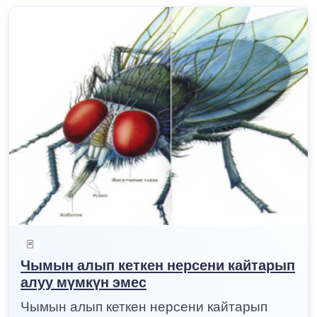
Чымын алып кеткен нерсени кайтарып
алуу мүмкүн эмес
Чымын алып кеткен нерсени кайтарып