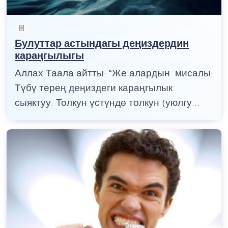
Булуттар астындагы деңиздердин
караңгылыгы
Аллах Таала айтты: “Же алардын мисалы:
Түбү терең деңиздеги караңгылык
сыяктуу. Толкун үстүндө толкун (уюлгу...