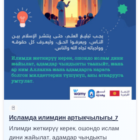
Исламда илимдин артыкчылыгы_7
Илимди жеткирүү керек, ошондо ислам
дини жайылат, адамдар чындыкты