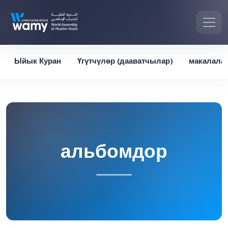
Ыйык Куран
Үгүтчүлөр (дааватчылар)
макалала
альбомдор