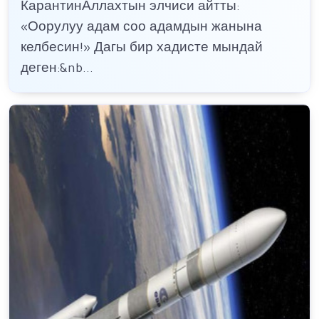
КарантинАллахтын элчиси айтты:
«Оорулуу адам соо адамдын жанына
келбесин!» Дагы бир хадисте мындай
деген:&nb...