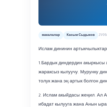
21/09
макалалар
Касым Сыдыков
Ислам дининин артыкчылыктар
1.Бардык диндердин акыркысы 
жараксыз кылуучу. Мурунку ди
толук жана эң артык болгон дин
2. Ислам акыйдасы жеңил. Ал А
ибадат кылууга жана Анын ыра