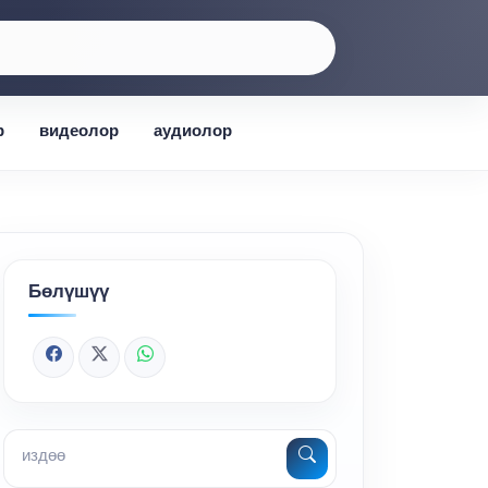
р
видеолор
аудиолор
Бөлүшүү