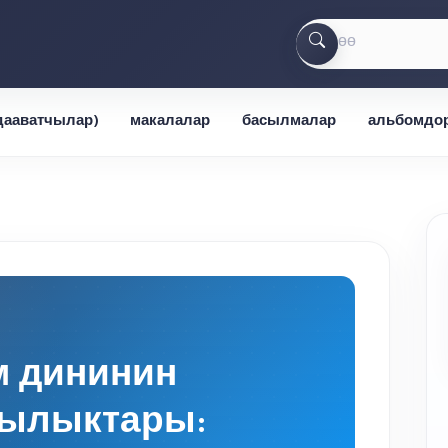
(дааватчылар)
макалалар
басылмалар
альбомдо
м дининин
ылыктары: