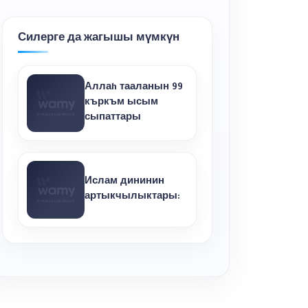
Силерге да жагышы мүмкүн
Аллаh тааланын 99
къркъм ысым
сыпаттары
Ислам дининин
артыкчылыктары: