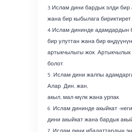
3.Ислам дини бардык элди бир 
жана бир кыбылага бириктирет
4.Ислам дининде адамдардын б
бир улуттан жана бир өңдүүнүн
артыкчылыгы жок. Артыкчылык 
болот.
5. Ислам дини жалпы адамдарга
Алар: Дин, жан,
акыл, мал-мүлк жана урпак.
6. Ислам дининде акыйкат -нег
дини акыйкат жана бардык акый
7. Ислам дини ибадаттардын эң