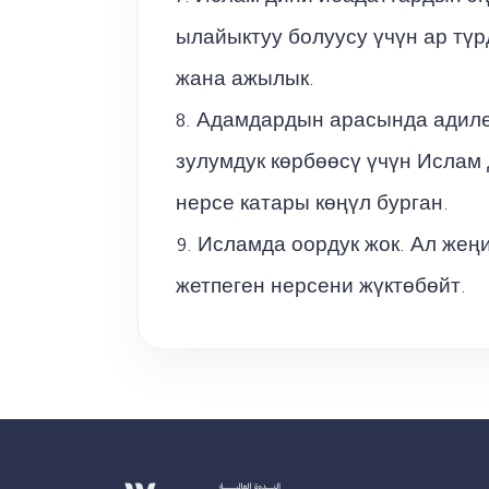
ылайыктуу болуусу үчүн ар түрд
жана ажылык.
8. Адамдардын арасында адилет
зулумдук көрбөөсү үчүн Ислам 
нерсе катары көңүл бурган.
9. Исламда оордук жок. Ал жеңи
жетпеген нерсени жүктөбөйт.