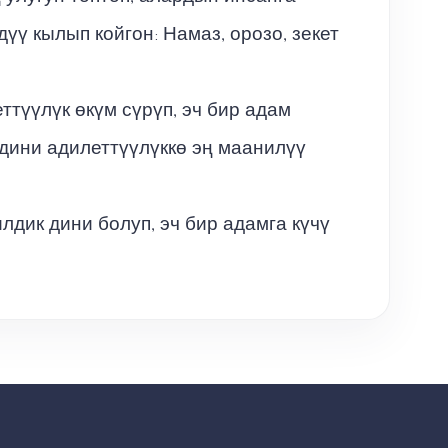
үү кылып койгон: Намаз, орозо, зекет
түүлүк өкүм сүрүп, эч бир адам
дини адилеттүүлүккө эң маанилүү
лдик дини болуп, эч бир адамга күчү