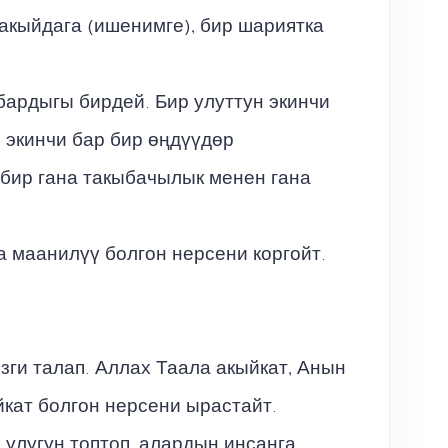
акыйдага (ишенимге), бир шариятка
.
ардыгы бирдей. Бир улуттун экинчи
 экинчи бар бир өңдүүдөр
бир гана такыбачылык менен гана
 маанилүү болгон нерсени коргойт.
изги талап. Аллах Таала акыйкат, Анын
кат болгон нерсени ырастайт.
 улугун топтоп, алардын инсанга