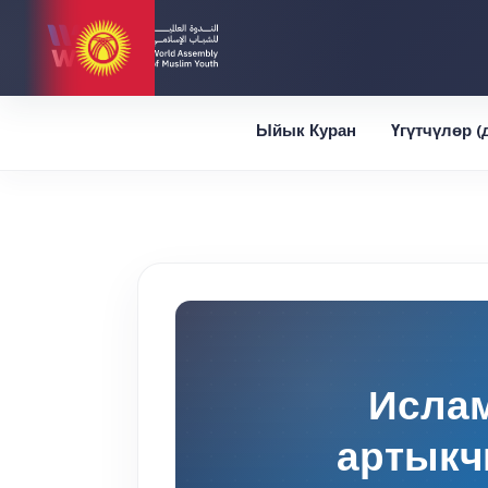
Ыйык Куран
Үгүтчүлөр 
Исла
артыкч