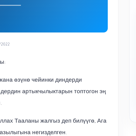
/2022
ы:
жана өзүнө чейинки диндерди
ндердин артыкчылыктарын топтогон эң
.
ллах Тааланы жалгыз деп билүүгө, Ага
азылыгына негизделген.