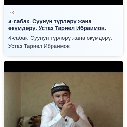
4-сабак. Суунун түрлөрү жана
өкүмдөрү. Устаз Тариел Ибраимов.
4-сабак. Суунун түрлөрү жана өкүмдөрү.
Устаз Тариел Ибраимов.