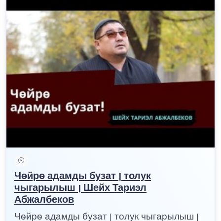
Чѳйрѳ адамды бузат | толук
чыгарылыш | Шейх Тариэл
Абжалбеков
Чѳйрѳ адамды бузат | толук чыгарылыш |