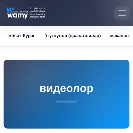
Ыйык Куран
Үгүтчүлөр (дааватчылар)
макалала
видеолор