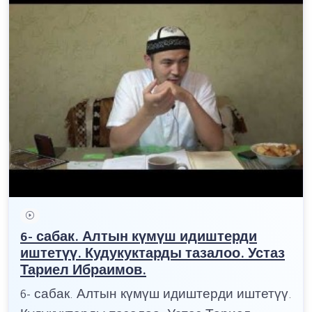
6- сабак. Алтын күмүш идиштерди
иштетүү. Кудукуктарды тазалоо. Устаз
Тариел Ибраимов.
6- сабак. Алтын күмүш идиштерди иштетүү.