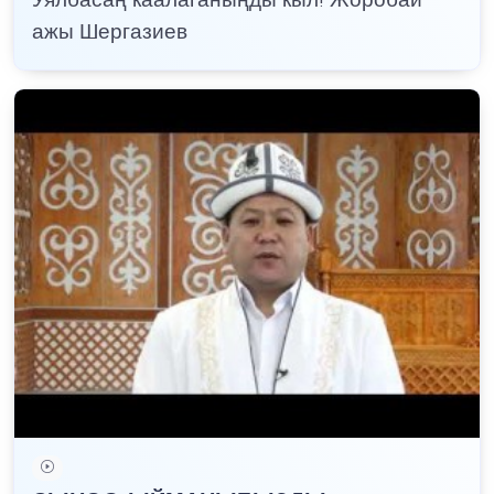
Уялбасаң каалаганыңды кыл! Жоробай
ажы Шергазиев