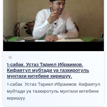
1-сабак. Устаз Тариел Ибраимов.
Кифаятул мубтади уа тазкиротуль
мунтахи китебине киришүү.
1-сабак. Устаз Тариел Ибраимов. Кифаятул
мубтади уа тазкиротуль мунтахи китебине
киришүү.