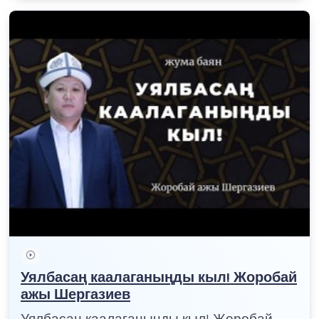
Уялбасаң каалаганыңды кыл! Жоробай
ажы Шергазиев