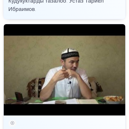
Кудукуктарды тазалоо. Устаз Тариел
Ибраимов.