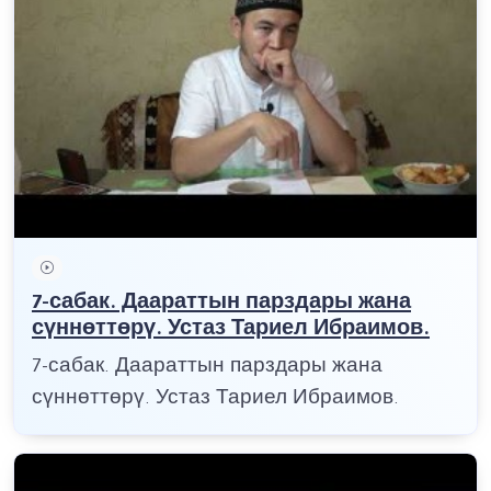
7-сабак. Даараттын парздары жана
сүннөттөрү. Устаз Тариел Ибраимов.
7-сабак. Даараттын парздары жана
сүннөттөрү. Устаз Тариел Ибраимов.