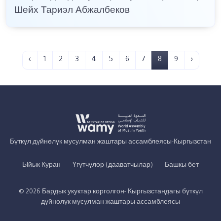
Шейх Тариэл Абжалбеков
‹
1
2
3
4
5
6
7
8
9
›
Бүткүл дүйнөлүк мусулман жаштары ассамблеясы-Кыргызстан
Ыйык Куран
Үгүтчүлөр (дааватчылар)
Башкы бет
© 2026 Бардык укуктар корголгон- Кыргызстандагы бүткүл
дүйнөлүк мусулман жаштары ассамблеясы