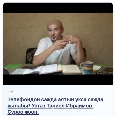
Телефондон сажда аятын укса сажда
кылабы? Устаз Тариел Ибраимов.
Суроо жооп.