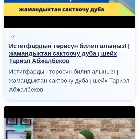
Истигфардын тѳрѳсүн билип алыңыз! |
жамандыктан сактоочу дуба | шейх
Тариэл Абжалбеков
Истигфардын тѳрѳсүн билип алыңыз! |
жамандыктан сактоочу дуба | шейх Тариэл
Абжалбеков