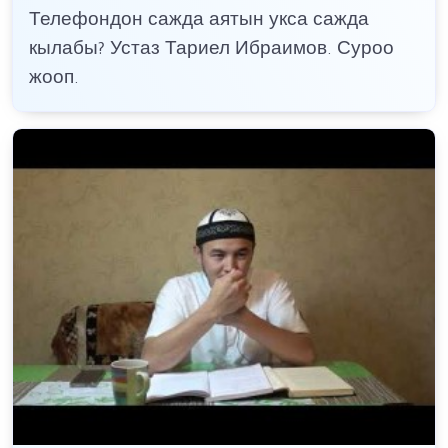
Телефондон сажда аятын укса сажда
кылабы? Устаз Тариел Ибраимов. Суроо
жооп.