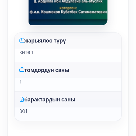
жарыялоо түрү
китеп
томдордун саны
1
барактардын саны
301