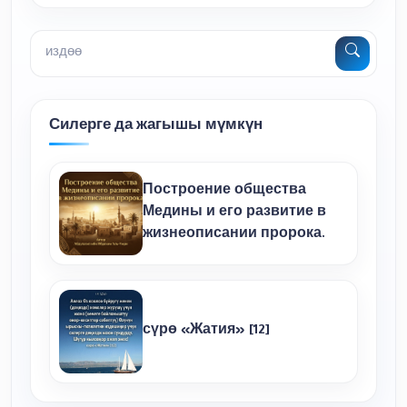
Силерге да жагышы мүмкүн
Построение общества
Медины и его развитие в
жизнеописании пророка.
сүрө «Жатия» [12]