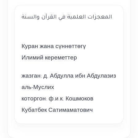
المعجزات العلمية في القرآن والسنة
Куран жана сүннөттөгү
Илимий кереметтер
жазган: д. Абдулла ибн Абдулазиз
аль-Муслих
которгон: ф.и.к. Кошмоков
Кубатбек Сатимаматович