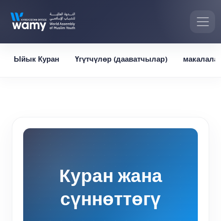
Ыйык Куран
Үгүтчүлөр (дааватчылар)
макалала
Куран жана
сүннөттөгү