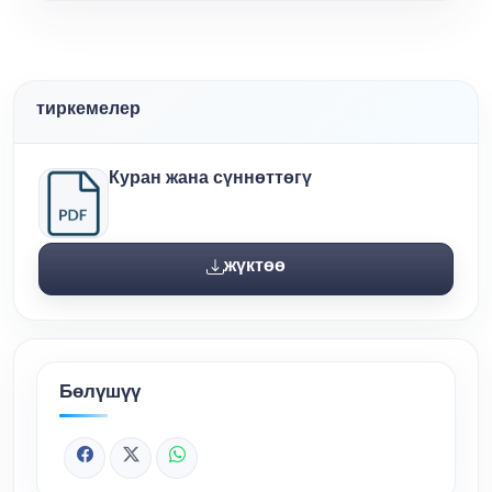
тиркемелер
Куран жана сүннөттөгү
жүктөө
Бөлүшүү